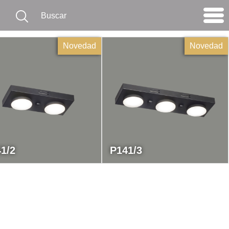
Novedad
Novedad
1/2
P141/3