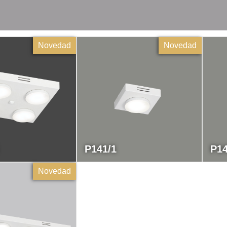
Novedad
Novedad
P141/1
P14
Novedad