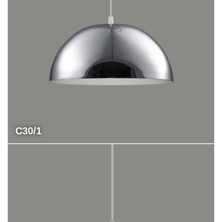
C30/1