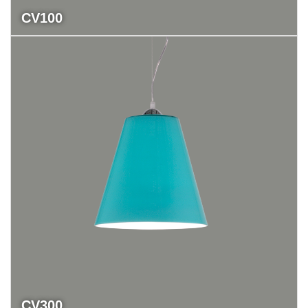
CV100
CV300