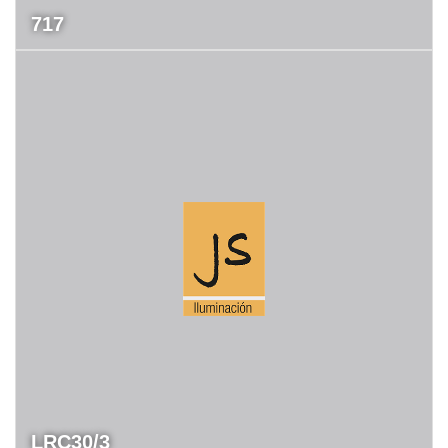
717
LRC30/3