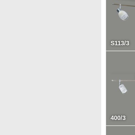
S113/3
400/3