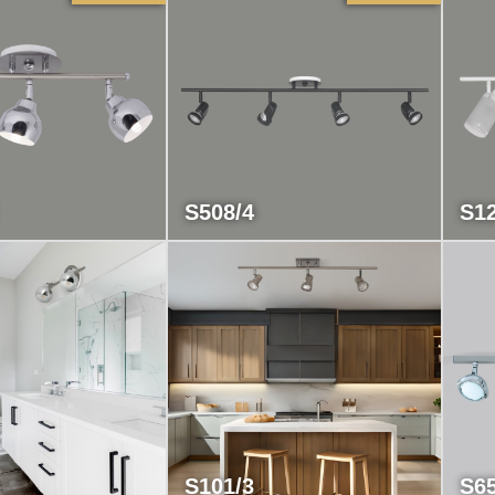
S508/4
S12
S101/3
S65