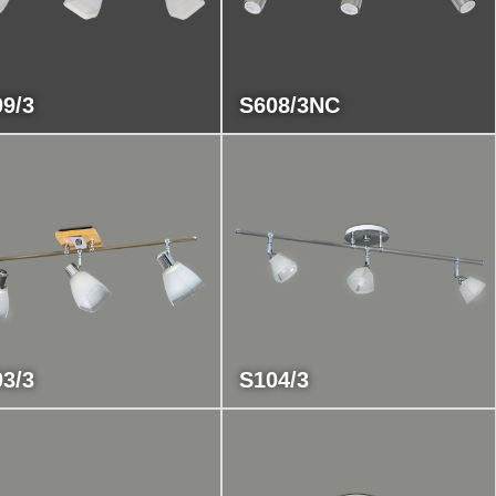
9/3
S608/3NC
3/3
S104/3