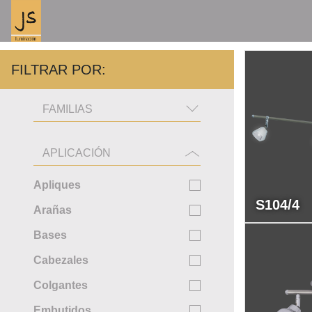
FILTRAR POR:
FAMILIAS
APLICACIÓN
Apliques
S104/4
Arañas
Bases
Cabezales
Colgantes
Embutidos