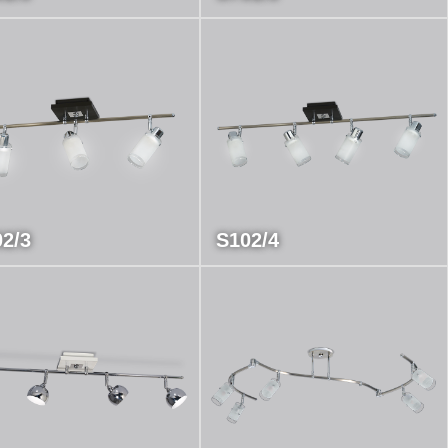
2/3
S102/4