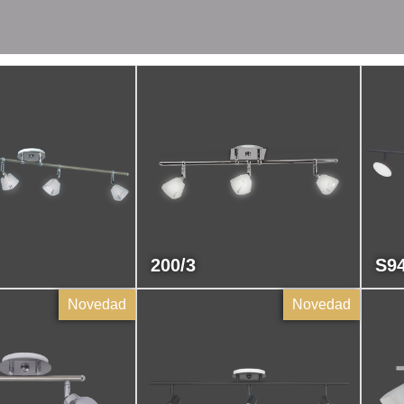
200/3
S94
Novedad
Novedad