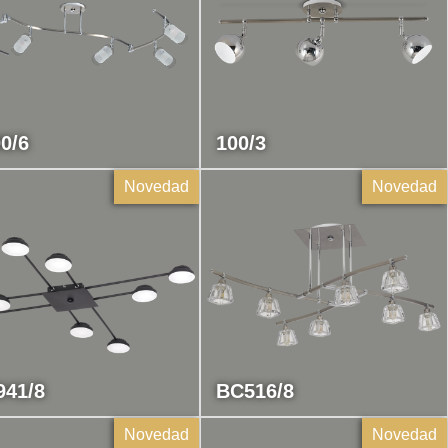
0/6
100/3
Novedad
Novedad
941/8
BC516/8
Novedad
Novedad