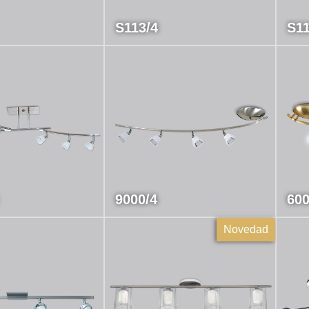
S113/4
S11
9000/4
600
Novedad