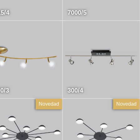
5/4
7000/5
0/3
300/4
Novedad
Novedad